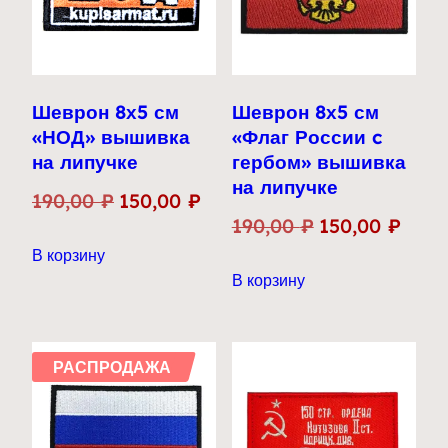
Шеврон 8х5 см
Шеврон 8х5 см
«НОД» вышивка
«Флаг России c
на липучке
гербом» вышивка
на липучке
Первоначальная
Текущая
190,00
₽
150,00
₽
Первоначальн
Теку
190,00
₽
150,00
₽
цена
цена:
цена
цена:
В корзину
составляла
150,00 ₽.
В корзину
составляла
150,0
190,00 ₽.
190,00 ₽.
РАСПРОДАЖА