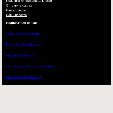
Политика конфиденциальности
Отправить ссылку
Наши товары
Наши новости
Подписаться на нас
Спорт НОД в Telegram
Красный Код в Telegram
Андрей Бугаков в ВК
nod.best — новости и аналитика
Волонтеры фронта в ВК
ВКонтакте
YouTube
Telegram
2023
kupisarmat.ru
– одежда и аксессуары для настоящих патриотов