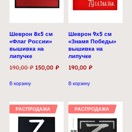
Шеврон 8х5 см
Шеврон 9х5 см
«Флаг России»
«Знамя Победы»
вышивка на
вышивка на
липучке
липучке
Первоначальная
Текущая
190,00
₽
150,00
₽
190,00
₽
цена
цена:
В корзину
В корзину
составляла
150,00 ₽.
190,00 ₽.
РАСПРОДАЖА
РАСПРОДАЖА