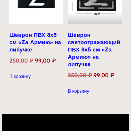
Шеврон ПВХ 8х5
Шеврон
см «Zа Армию» на
светоотражающий
липучке
ПВХ 8х5 см «Zа
Армию» на
Первоначальная
Текущая
250,00
₽
99,00
₽
липучке
цена
цена:
Первоначальн
Текущ
250,00
₽
99,00
₽
В корзину
составляла
99,00 ₽.
цена
цена:
250,00 ₽.
В корзину
составляла
99,00 
250,00 ₽.