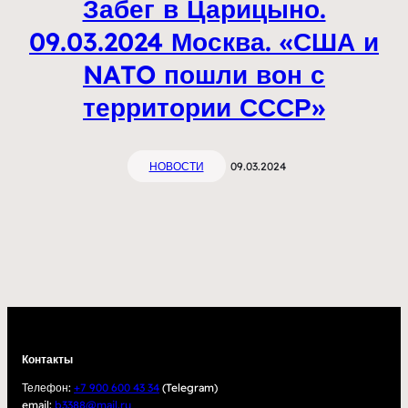
Забег в Царицыно.
09.03.2024 Москва. «США и
NATO пошли вон с
территории СССР»
НОВОСТИ
09.03.2024
Контакты
Телефон:
+7 900 600 43 34
(Telegram)
email:
b3388@mail.ru