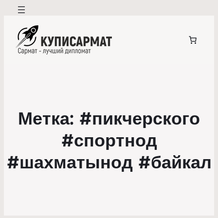
Метка:
#пикчерского
#спортнод
#шахматынод #байкал