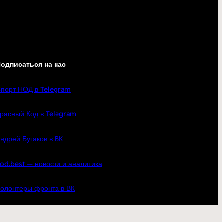
одписаться на нас
порт НОД в Telegram
расный Код в Telegram
ндрей Бугаков в ВК
od.best — новости и аналитика
олонтеры фронта в ВК
кте
YouTube
Telegram