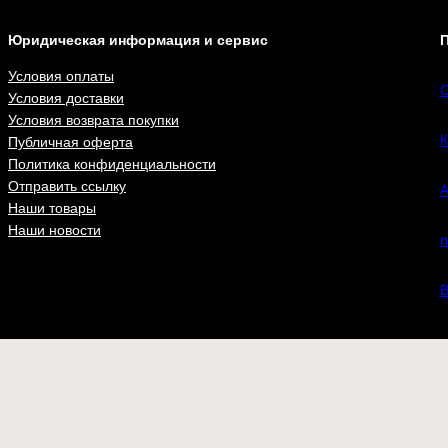
Юридическая информация и сервис
П
Условия оплаты
С
Условия доставки
Условия возврата покупки
К
Публичная оферта
Политика конфиденциальности
Отправить ссылку
А
Наши товары
Наши новости
n
В
ВКонта
Футболки
Бейсболки
Шевроны
Флаги
at.ru
– одежда и аксессуары для настоящих патриотов с доставкой 