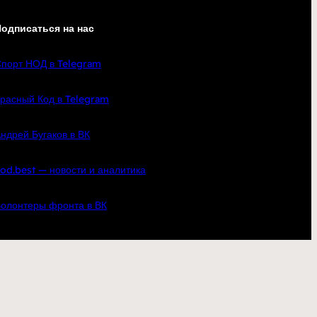
одписаться на нас
порт НОД в Telegram
расный Код в Telegram
ндрей Бугаков в ВК
od.best — новости и аналитика
олонтеры фронта в ВК
кте
YouTube
Telegram
по всей России