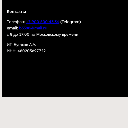
Контакты
Телефон:
+7 900 600 43 34
(Telegram)
email:
b3388@mail.ru
с 8 до 17:00 по Московскому времени
ИП Бугаков А.А.
ИНН: 480205697722
2023
kupisarm