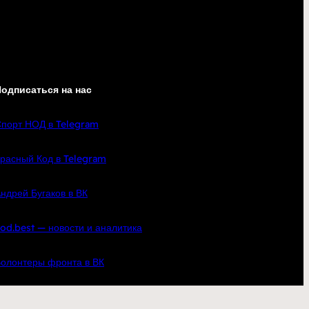
одписаться на нас
порт НОД в Telegram
расный Код в Telegram
ндрей Бугаков в ВК
od.best — новости и аналитика
олонтеры фронта в ВК
кте
YouTube
Telegram