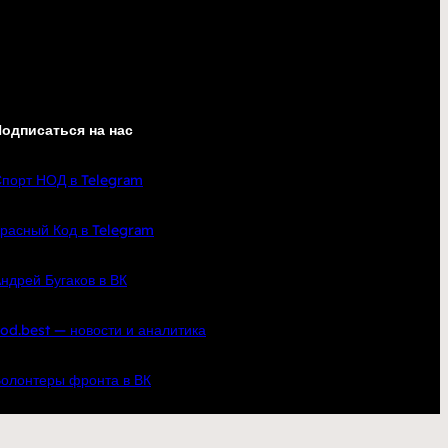
одписаться на нас
порт НОД в Telegram
расный Код в Telegram
ндрей Бугаков в ВК
od.best — новости и аналитика
олонтеры фронта в ВК
кте
YouTube
Telegram