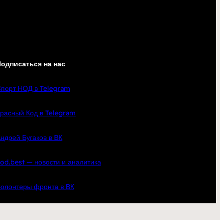
одписаться на нас
порт НОД в Telegram
расный Код в Telegram
ндрей Бугаков в ВК
od.best — новости и аналитика
олонтеры фронта в ВК
кте
YouTube
Telegram