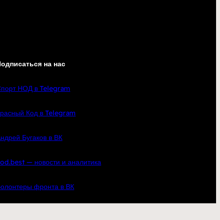
одписаться на нас
порт НОД в Telegram
расный Код в Telegram
ндрей Бугаков в ВК
od.best — новости и аналитика
олонтеры фронта в ВК
кте
YouTube
Telegram