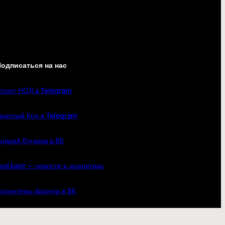
одписаться на нас
порт НОД в Telegram
расный Код в Telegram
ндрей Бугаков в ВК
od.best — новости и аналитика
олонтеры фронта в ВК
кте
YouTube
Telegram