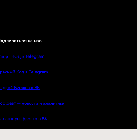
одписаться на нас
порт НОД в Telegram
расный Код в Telegram
ндрей Бугаков в ВК
od.best — новости и аналитика
олонтеры фронта в ВК
кте
YouTube
Telegram