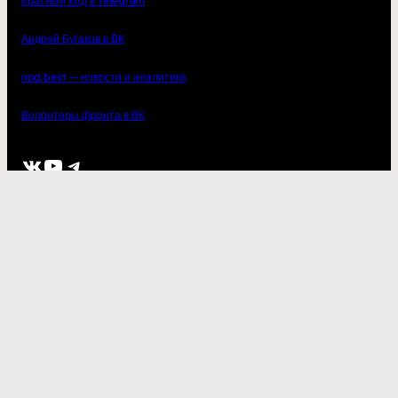
Красный Код в Telegram
Андрей Бугаков в ВК
nod.best — новости и аналитика
Волонтеры фронта в ВК
ВКонтакте
YouTube
Telegram
2023
kupisarmat.ru
– одежда и аксессуары для настоящих патриотов
с доставкой по всей России