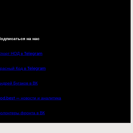
одписаться на нас
порт НОД в Telegram
расный Код в Telegram
ндрей Бугаков в ВК
od.best — новости и аналитика
олонтеры фронта в ВК
кте
YouTube
Telegram