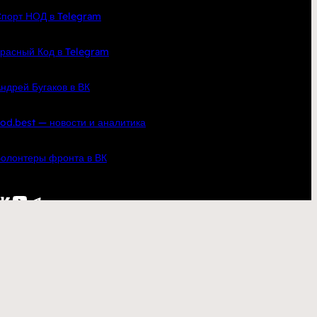
порт НОД в Telegram
расный Код в Telegram
ндрей Бугаков в ВК
od.best — новости и аналитика
олонтеры фронта в ВК
кте
YouTube
Telegram
по всей России