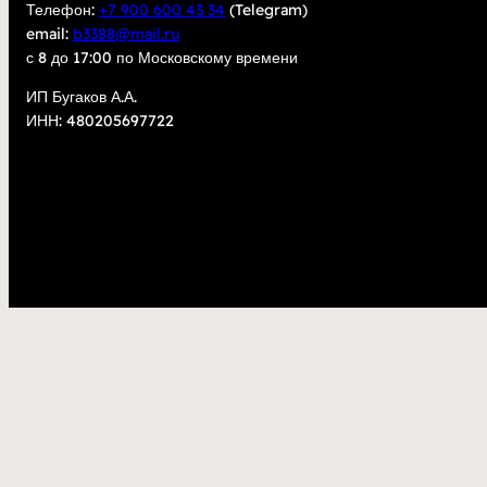
Телефон:
+7 900 600 43 34
(Telegram)
email:
b3388@mail.ru
с 8 до 17:00 по Московскому времени
ИП Бугаков А.А.
ИНН: 480205697722
2023
kupisarm