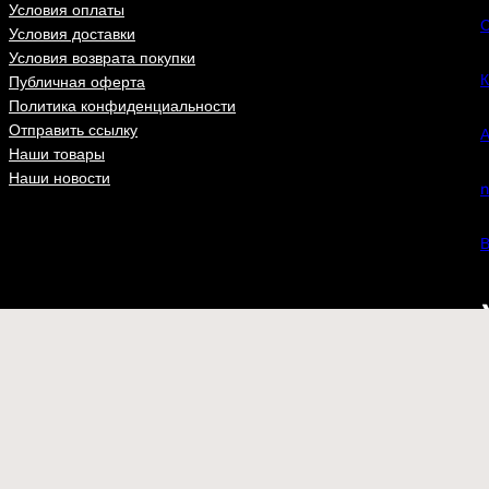
Условия оплаты
С
Условия доставки
Условия возврата покупки
К
Публичная оферта
Политика конфиденциальности
Отправить ссылку
А
Наши товары
Наши новости
n
В
ВКонта
Футболки
Бейсболки
Шевроны
Флаги
at.ru
– одежда и аксессуары для настоящих патриотов с доставкой 