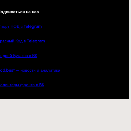
одписаться на нас
порт НОД в Telegram
расный Код в Telegram
ндрей Бугаков в ВК
od.best — новости и аналитика
олонтеры фронта в ВК
кте
YouTube
Telegram
по всей России