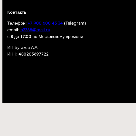
Контакты
Телефон:
+7 900 600 43 34
(Telegram)
email:
b3388@mail.ru
с 8 до 17:00 по Московскому времени
ИП Бугаков А.А.
ИНН: 480205697722
2023
kupisarm