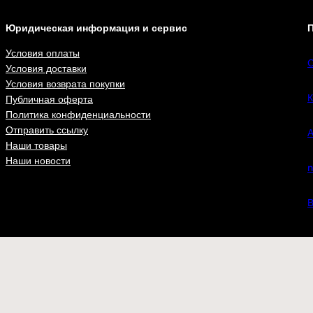
Юридическая информация и сервис
П
Условия оплаты
С
Условия доставки
Условия возврата покупки
К
Публичная оферта
Политика конфиденциальности
Отправить ссылку
А
Наши товары
Наши новости
n
В
ВКонта
Футболки
Бейсболки
Шевроны
Флаги
at.ru
– одежда и аксессуары для настоящих патриотов с доставкой 