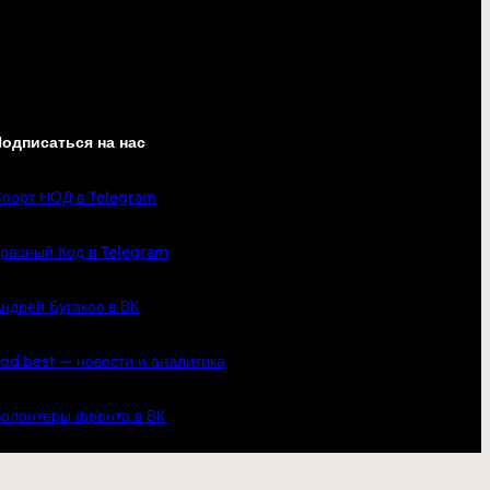
одписаться на нас
порт НОД в Telegram
расный Код в Telegram
ндрей Бугаков в ВК
od.best — новости и аналитика
олонтеры фронта в ВК
кте
YouTube
Telegram