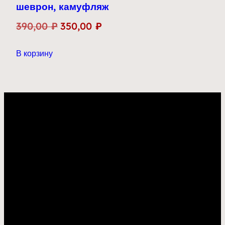
шеврон, камуфляж
Первоначальная
Текущая
390,00
₽
350,00
₽
цена
цена:
В корзину
составляла
350,00 ₽.
390,00 ₽.