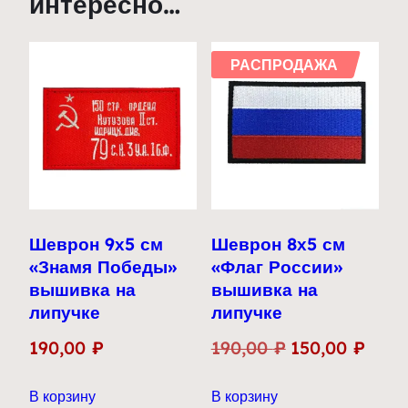
интересно…
РАСПРОДАЖА
Шеврон 9х5 см
Шеврон 8х5 см
«Знамя Победы»
«Флаг России»
вышивка на
вышивка на
липучке
липучке
Первоначальн
Теку
190,00
₽
190,00
₽
150,00
₽
цена
цена:
В корзину
В корзину
составляла
150,0