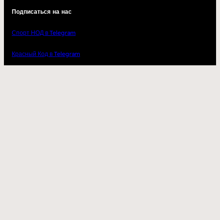
Подписаться на нас
Спорт НОД в Telegram
Красный Код в Telegram
Андрей Бугаков в ВК
nod.best — новости и аналитика
Волонтеры фронта в ВК
ВКонтакте
YouTube
Telegram
2023
kupisarmat.ru
– одежда и аксессуары для настоящих патриотов
с доставкой по всей России