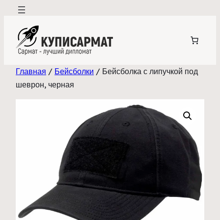
Перейти
к
содержимому
Главная
/
Бейсболки
/ Бейсболка с липучкой под
шеврон, черная