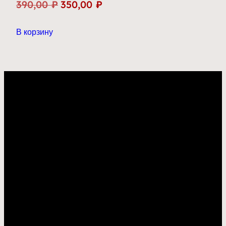
Первоначальная
Текущая
390,00
₽
350,00
₽
цена
цена:
В корзину
составляла
350,00 ₽.
390,00 ₽.