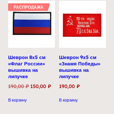
РАСПРОДАЖА
Шеврон 8х5 см
Шеврон 9х5 см
«Флаг России»
«Знамя Победы»
вышивка на
вышивка на
липучке
липучке
Первоначальная
Текущая
190,00
₽
150,00
₽
190,00
₽
цена
цена:
В корзину
В корзину
составляла
150,00 ₽.
190,00 ₽.