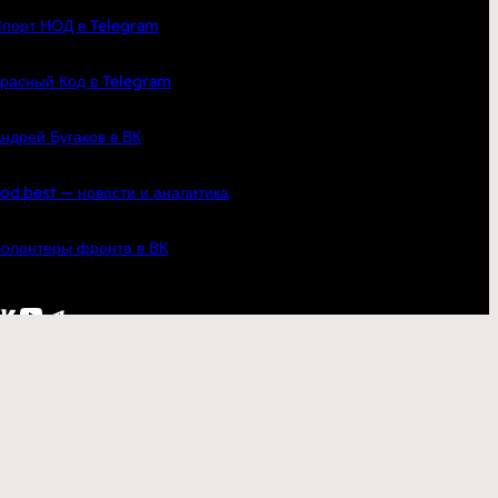
порт НОД в Telegram
расный Код в Telegram
ндрей Бугаков в ВК
od.best — новости и аналитика
олонтеры фронта в ВК
кте
YouTube
Telegram
по всей России