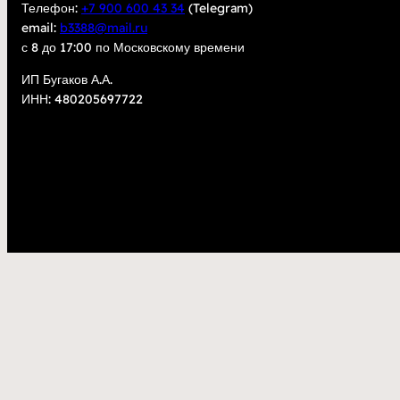
Телефон:
+7 900 600 43 34
(Telegram)
email:
b3388@mail.ru
с 8 до 17:00 по Московскому времени
ИП Бугаков А.А.
ИНН: 480205697722
2023
kupisarm