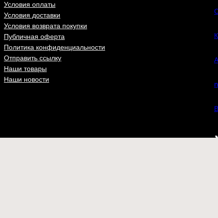
Условия оплаты
С
Условия доставки
Условия возврата покупки
К
Публичная оферта
Политика конфиденциальности
Отправить ссылку
А
Наши товары
Наши новости
n
В
ВКонта
Футболки
Бейсболки
Шевроны
Флаги
at.ru
– одежда и аксессуары для настоящих патриотов с доставкой 