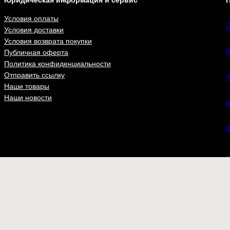
Юридическая информация и сервис
П
Условия оплаты
С
Условия доставки
Условия возврата покупки
К
Публичная оферта
Политика конфиденциальности
Отправить ссылку
А
Наши товары
Наши новости
n
В
ВКонта
Футболки
Бейсболки
Шевроны
Флаги
at.ru
– одежда и аксессуары для настоящих патриотов с доставкой 