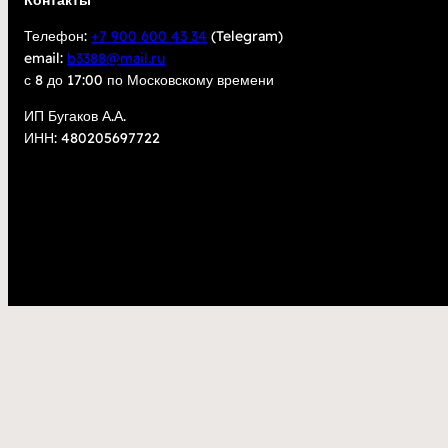
Контакты
Телефон:
+7 900 600 43 34
(Telegram)
email:
b3388@mail.ru
с 8 до 17:00 по Московскому времени
ИП Бугаков А.А.
ИНН: 480205697722
2023
kupisarm