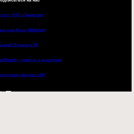
одписаться на нас
порт НОД в Telegram
расный Код в Telegram
ндрей Бугаков в ВК
od.best — новости и аналитика
олонтеры фронта в ВК
кте
YouTube
Telegram
по всей России