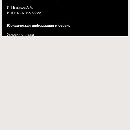
ИП Бугаков А.А.
ИНН: 480205697722
Юридическая информация и сервис
Условия оплаты
Условия доставки
Условия возврата покупки
Публичная оферта
Политика конфиденциальности
Отправить ссылку
Наши товары
Наши новости
Подписаться на нас
Спорт НОД в Telegram
Красный Код в Telegram
Андрей Бугаков в ВК