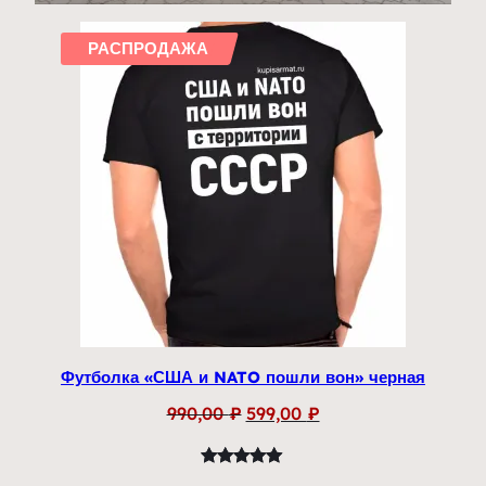
РАСПРОДАЖА
Футболка «США и NATO пошли вон» черная
Первоначальная
Текущая
990,00
₽
599,00
₽
цена
цена:
составляла
599,00 ₽.
Рейтинг
1