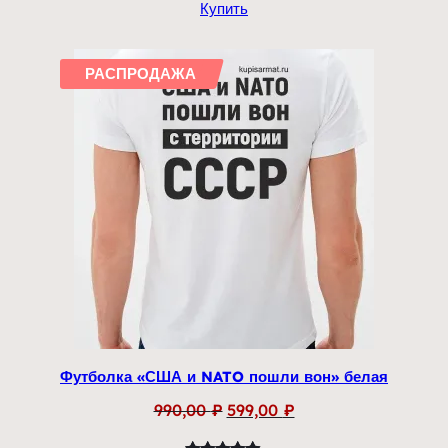
Купить
5.00
из 5
на основе
опроса
РАСПРОДАЖА
пользователя
Футболка «США и NATO пошли вон» белая
Первоначальная
Текущая
990,00
₽
599,00
₽
цена
цена: