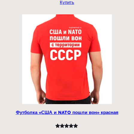
990,00 ₽.
Купить
5.00
из 5
на основе
опроса
пользователя
Футболка «США и NATO пошли вон» красная
Рейтинг
1