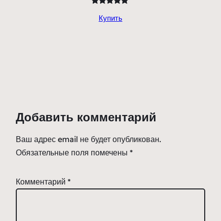
составляла
599,00 ₽.
Рейтинг
3
990,00 ₽.
Купить
5.00
из 5
на основе
опроса
пользователей
Добавить комментарий
Ваш адрес email не будет опубликован.
Обязательные поля помечены
*
Комментарий
*