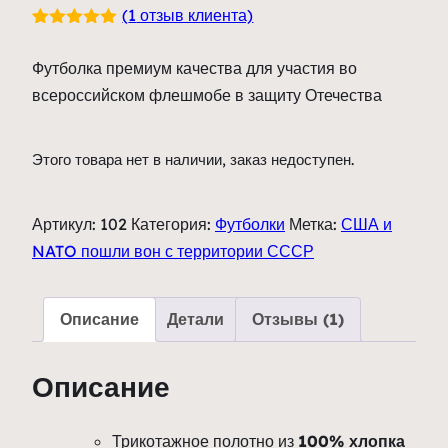
(
1
отзыв клиента)
Рейтинг
1
5.00
из 5
Футболка премиум качества для участия во
на основе
опроса
всероссийском флешмобе в защиту Отечества
пользователя
Этого товара нет в наличии, заказ недоступен.
Артикул:
102
Категория:
Футболки
Метка:
США и
NATO пошли вон с территории СССР
Описание
Детали
Отзывы (1)
Описание
Трикотажное полотно из
100% хлопка