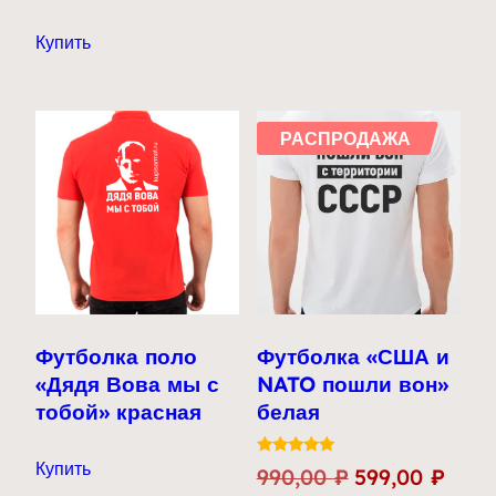
цена
цена:
Этот
Купить
составляла
599,00 ₽.
товар
990,00 ₽.
имеет
несколько
РАСПРОДАЖА
вариаций.
Опции
можно
выбрать
на
странице
товара.
Футболка поло
Футболка «США и
«Дядя Вова мы с
NATO пошли вон»
тобой» красная
белая
Купить
Оценка
Первоначальн
Теку
990,00
₽
599,00
₽
5.00
из 5