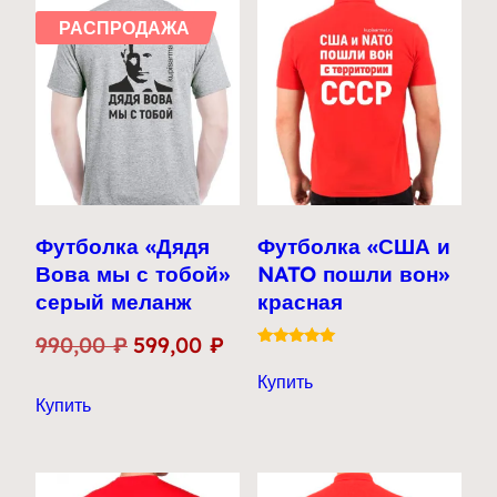
РАСПРОДАЖА
Футболка «Дядя
Футболка «США и
Вова мы с тобой»
NATO пошли вон»
серый меланж
красная
Первоначальная
Текущая
990,00
₽
599,00
₽
Оценка
цена
цена:
5.00
Купить
Этот
из 5
Купить
составляла
599,00 ₽.
товар
990,00 ₽.
имеет
несколько