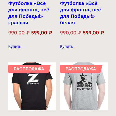
Футболка «Всё
Футболка «Всё
для фронта, всё
для фронта, всё
для Победы!»
для Победы!»
красная
белая
Первоначальная
Текущая
Первоначальн
Теку
990,00
₽
599,00
₽
990,00
₽
599,00
₽
цена
цена:
цена
цена:
Этот
Этот
Купить
Купить
составляла
599,00 ₽.
составляла
599,0
товар
товар
990,00 ₽.
990,00 ₽.
имеет
имеет
несколько
несколько
РАСПРОДАЖА
РАСПРОДАЖА
вариаций.
вариаций.
Опции
Опции
можно
можно
выбрать
выбрать
на
на
странице
странице
товара.
товара.