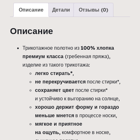
всё
для
Описание
Детали
Отзывы (0)
победы"
красная
Описание
Трикотажное полотно из
100% хлопка
премиум класса
(гребенная пряжа),
изделие из такого трикотажа:
легко стирать*
,
не перекручивается
после стирки*,
сохраняет цвет
после стирки*
и устойчиво к выгоранию на солнце,
хорошо держит форму и гораздо
меньше мнется
в процессе носки,
мягкое и приятное
на ощупь,
комфортное в носке,