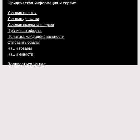
Юридическая информация и сервис
Условия оплаты
Условия доставки
Условия возврата покупки
Публичная оферта
Политика конфиденциальности
Отправить ссылку
Наши товары
Наши новости
Подписаться на нас
Спорт НОД в Telegram
Красный Код в Telegram
Андрей Бугаков в ВК
nod.best — новости и аналитика
Волонтеры фронта в ВК