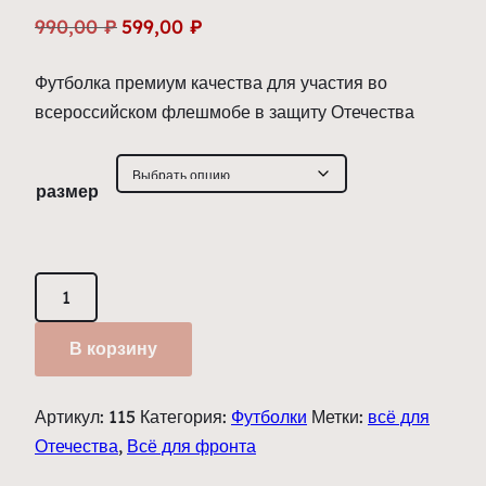
Первоначальная
Текущая
990,00
₽
599,00
₽
цена
цена:
Футболка премиум качества для участия во
составляла
599,00 ₽.
всероссийском флешмобе в защиту Отечества
990,00 ₽.
размер
Количество
товара
Футболка
В корзину
поло
"Всё
Артикул:
115
Категория:
Футболки
Метки:
всё для
для
Отечества
,
Всё для фронта
фронта