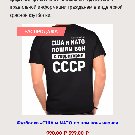
правильной информации гражданам в виде яркой
красной футболки.
РАСПРОДАЖА
Футболка «США и NATO пошли вон» черная
Первоначальная
Текущая
990,00
₽
599,00
₽