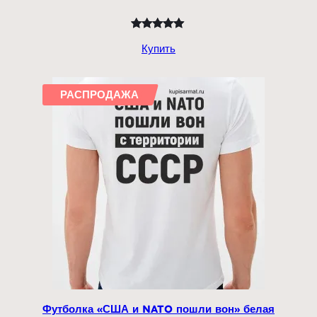
Рейтинг
1
Купить
5.00
из 5
на основе
опроса
РАСПРОДАЖА
пользователя
Футболка «США и NATO пошли вон» белая