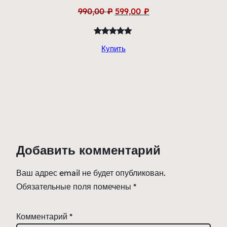
Первоначальная
Текущая
990,00
₽
599,00
₽
цена
цена:
составляла
599,00 ₽.
Рейтинг
3
990,00 ₽.
Купить
5.00
из 5
на основе
опроса
пользователей
Добавить комментарий
Ваш адрес email не будет опубликован.
Обязательные поля помечены
*
Комментарий
*