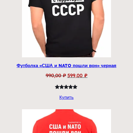
Футболка «США и NATO пошли вон» черная
Первоначальная
Текущая
990,00
₽
599,00
₽
цена
цена:
составляла
599,00 ₽.
Рейтинг
1
990,00 ₽.
Купить
5.00
из 5
на основе
опроса
пользователя