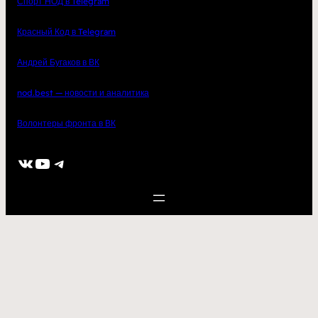
Спорт НОД в Telegram
Красный Код в Telegram
Андрей Бугаков в ВК
nod.best — новости и аналитика
Волонтеры фронта в ВК
ВКонтакте
YouTube
Telegram
2023
kupisarmat.ru
– одежда и аксессуары для настоящих патриотов
с доставкой по всей России