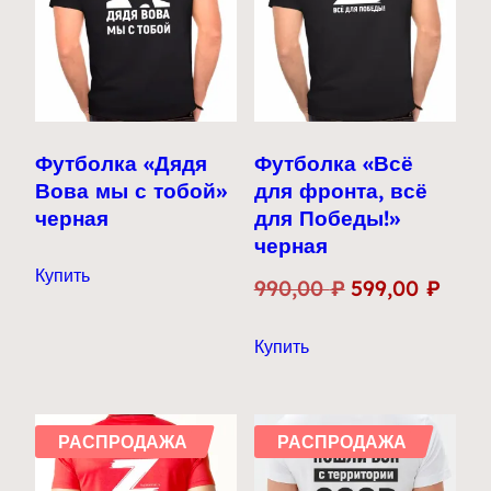
Футболка «Дядя
Футболка «Всё
Вова мы с тобой»
для фронта, всё
черная
для Победы!»
черная
Купить
Первоначальн
Теку
990,00
₽
599,00
₽
цена
цена:
Этот
Купить
составляла
599,0
товар
990,00 ₽.
имеет
несколько
РАСПРОДАЖА
РАСПРОДАЖА
вариаций.
Опции