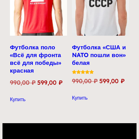
можно
выбрать
на
странице
товара.
Футболка поло
Футболка «США и
«Всё для фронта
NATO пошли вон»
всё для победы»
белая
красная
Оценка
Первоначальн
Теку
990,00
₽
599,00
₽
Первоначальная
Текущая
990,00
₽
599,00
₽
5.00
из 5
цена
цена:
цена
цена:
Этот
Этот
Купить
составляла
599,0
Купить
составляла
599,00 ₽.
товар
товар
990,00 ₽.
990,00 ₽.
имеет
имеет
несколько
несколько
вариаций.
вариаций.
Опции
Опции