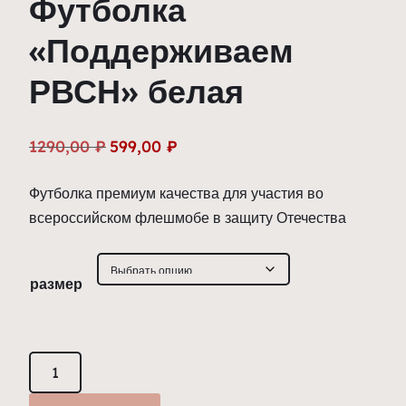
Футболка
«Поддерживаем
РВСН» белая
Первоначальная
Текущая
1290,00
₽
599,00
₽
цена
цена:
Футболка премиум качества для участия во
составляла
599,00 ₽.
всероссийском флешмобе в защиту Отечества
1290,00 ₽.
размер
Количество
товара