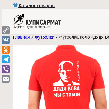
Перейти
Каталог товаров
к
содержимому
Главная
/
Футболки
/ Футболка поло «Дядя Во
Copy
Link
VK
Odnoklassniki
Telegram
Viber
Email