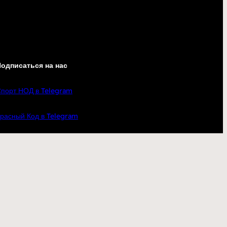
одписаться на нас
порт НОД в Telegram
расный Код в Telegram
ндрей Бугаков в ВК
od.best — новости и аналитика
олонтеры фронта в ВК
кте
YouTube
Telegram