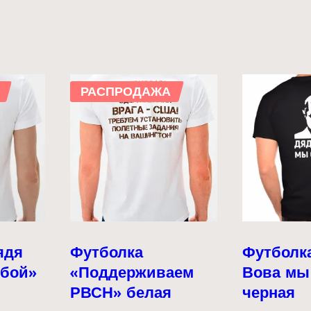
РАСПРОДАЖА
ядя
Футболка
Футболк
обой»
«Поддерживаем
Вова мы
РВСН» белая
черная