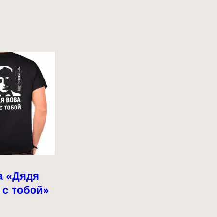
а «Дядя
 с тобой»