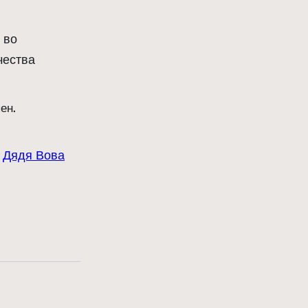
 во
чества
ен.
:
Дядя Вова