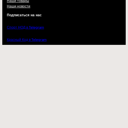
Наши товары
Наши новости
Подписаться на нас
Спорт НОД в Telegram
Красный Код в Telegram
Андрей Бугаков в ВК
nod.best — новости и аналитика
Волонтеры фронта в ВК
ВКонтакте
YouTube
Telegram
2023
kupisarmat.ru
– одежда и аксессуары для настоящих патриотов
с доставкой по всей России